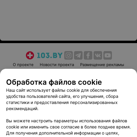
О проекте
Новости проекта
Размещение рекламы
Медицинский маркетинг
Публичный договор
Обработка файлов cookie
Пользовательское соглашение
Способы оплаты
Наш сайт использует файлы cookie для обеспечения
Вакансии
Партнеры
удобства пользователей сайта, его улучшения, сбора
Написать руководителю 103.by
статистики и предоставления персонализированных
Написать в поддержку
рекомендаций.
Персональные настройки cookie
Вы можете настроить параметры использования файлов
Обработка персональных данных
cookie или изменить свое согласие в более позднее время.
Для получения дополнительной информации о целях,