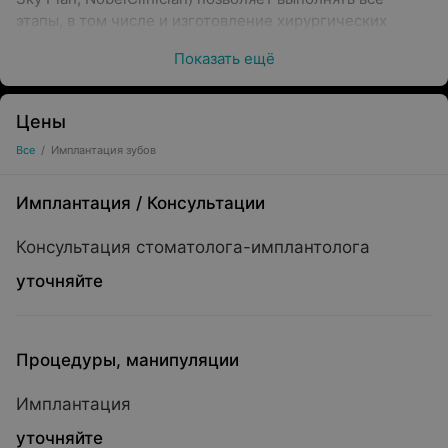
этапы, в том числе и изготовление хирургических
шаблонов, в условиях центра CIDS.
Показать ещё
В центре подавляющее большинство имплантаций
Цены
выполняются по методикам немедленной
Все
/
Имплантация зубов
имплантации и немедленного протезирования на
имплантатах.
Имплантация
/
Консультации
Консультация стоматолога-имплантолога
уточняйте
Процедуры, манипуляции
Имплантация
уточняйте