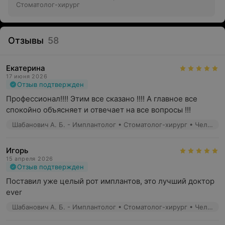
Стоматолог-хирург
При имплантации без разрезов время
реабилитации значительно сокращается
При помощи виртуального моделирования
Отзывы
58
шаблона можно заранее смоделировать будущий
зубной ряд и получить прогнозируемый результат
лечения
Екатерина
17 июня 2026
Использование навигационной имплантации
Отзыв подтвержден
позволяет быстрее провести временное и постоянное
Профессионал!!!! Этим все сказано !!!! А главное все 
протезирование
спокойно объясняет и отвечает на все вопросы !!!
Шабанович А. Б. - Имплантолог • Стоматолог-хирург • Челюстно-лицевой хирург
Специалисты
Приём ведут имплантологи с опытом работы более 20
Игорь
лет. В своей практике они всегда следуют стандартам
15 апреля 2026
Отзыв подтвержден
хирургического лечения.
Поставил уже целый рот имплантов, это лучший доктор 
В центре применяются современные методики
ever
эстетической коррекции улыбки.
Шабанович А. Б. - Имплантолог • Стоматолог-хирург • Челюстно-лицевой хирург
Наличие
собственной цифровой лаборатории и