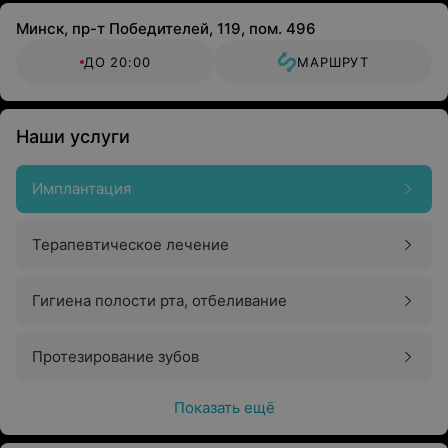
Крайне важно, чтобы имплантат был установлен
Минск, пр-т Победителей, 119, пом. 496
в нужном месте и направлении. По простому
рентгеновскому снимку даже опытный хирург
ДО 20:00
МАРШРУТ
не всегда может достигнуть нужной точности
Минимальная травматичность. Компьютерное
Наши услуги
планирование позволяет точно
позиционировать имплантат
Имплантация
Комфорт жизни
Терапевтическое лечение
Гигиена полости рта, отбеливание
Протезирование зубов
Показать ещё