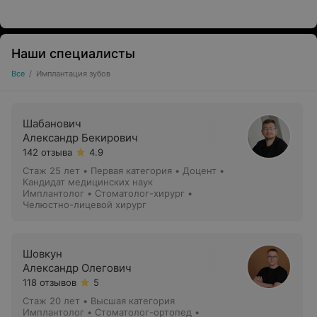
Наши специалисты
Все
/
Имплантация зубов
Шабанович
Планирование имплантации с помощью
Александр Бекирович
хирургического шаблона
142 отзыва
4.9
Стаж 25 лет
•
Первая категория
•
Доцент •
Преимущества имплантации зубов при помощи
Кандидат медицинских наук
шаблона:
Имплантолог • Стоматолог-хирург •
Челюстно-лицевой хирург
Шаблон позволяет сократить время операции
При помощи хирургического шаблона можно
Шовкун
точно позиционировать устанавливаемые имплантаты
Александр Олегович
118 отзывов
5
Шаблон позволяет осуществить имплантацию без
разрезов прямо через отверстия в шаблоне
Стаж 20 лет
•
Высшая категория
Имплантолог • Стоматолог-ортопед •