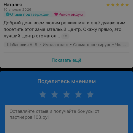
Наталья
большого спектра технологий и материалов
даёт
10 апреля 2026
возможность выбрать наиболее оптимальный вариант
Отзыв подтвержден
Рекомендую
лечения для пациента: от изготовления тончайших
Добрый день всем людям решившим  и ещё думающим 
протезов толщиной 0,1 мм до возможности
посетить этот замечательый Центр. Скажу прямо, это 
изготовления конструкций без препарирования
лучший Центр стоматол...
твёрдых тканей зуба.
Шабанович А. Б. - Имплантолог • Стоматолог-хирург • Челюстно-лицевой хирург
Показать ещё
Поделитесь мнением
Врач еще
до каких-либо манипуляций
производит
сканирование зубов пациента